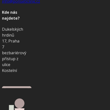
info@ponseticlinic.cz
Kde nás
najdete?
Dukelských
hrdinů
17, Praha
7
bezbariérový
přístup z
ulice
Kostelní