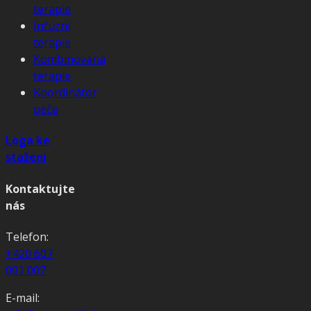
terapie
Infuzní
terapie
Kombinovaná
terapie
Koordinátor
péče
Loga ke
stažení
Kontaktujte
nás
Telefon:
+420 607
001 007
E-mail: