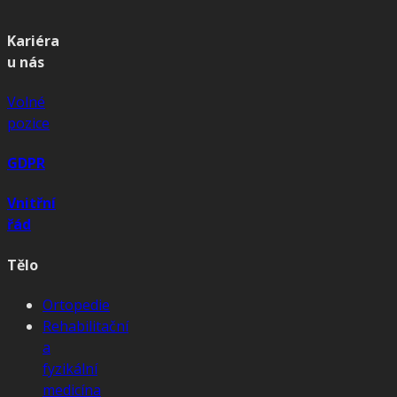
Kariéra
u nás
Volné
pozice
GDPR
Vnitřní
řád
Tělo
Ortopedie
Rehabilitační
a
fyzikální
medicína