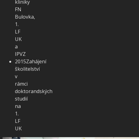
kliniky
FN
Bulovka,
1.
LF
UK
a
IPVZ
2015
Zahájení
školitelství
v
rámci
doktorandských
studií
na
1.
LF
UK