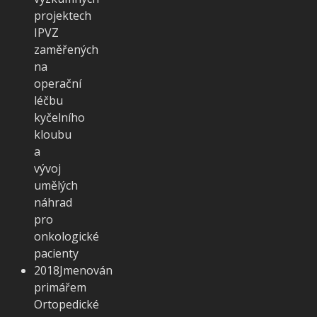
projektech
IPVZ
zaměřených
na
operační
léčbu
kyčelního
kloubu
a
vývoj
umělých
náhrad
pro
onkologické
pacienty
2018
Jmenován
primářem
Ortopedické