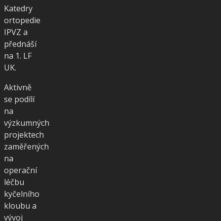
Katedry
ortopedie
IPVZ a
přednáší
na 1. LF
UK.
Aktivně
se podílí
na
výzkumných
projektech
zaměřených
na
operační
léčbu
kyčelního
kloubu a
vývoj