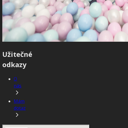
Užitečné
odkazy
O
nás
Mám
dotaz