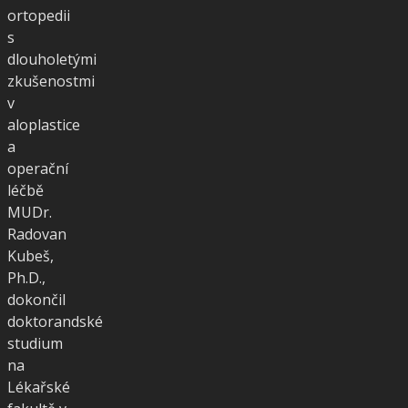
ortopedii
s
dlouholetými
zkušenostmi
v
aloplastice
a
operační
léčbě
MUDr.
Radovan
Kubeš,
Ph.D.,
dokončil
doktorandské
studium
na
Lékařské