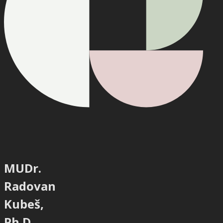
MUDr.
Radovan
Kubeš,
Ph.D.