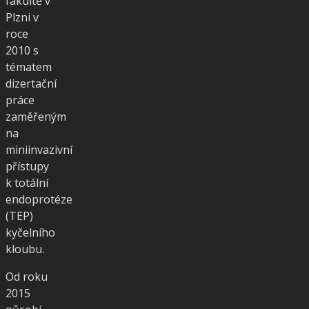
fakultě v
Plzni v
roce
2010 s
tématem
dizertační
práce
zaměřeným
na
miniinvazivní
přístupy
k totální
endoprotéze
(TEP)
kyčelního
kloubu.
Od roku
2015