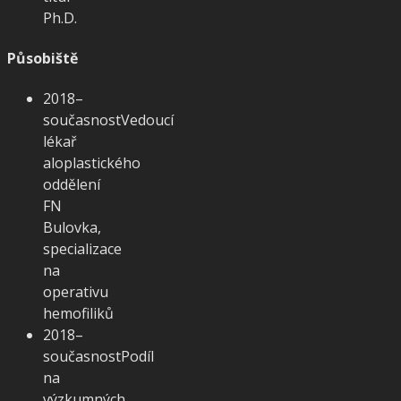
Ph.D.
Působiště
2018–
současnost
Vedoucí
lékař
aloplastického
oddělení
FN
Bulovka,
specializace
na
operativu
hemofiliků
2018–
současnost
Podíl
na
výzkumných