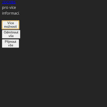
cookies
pro více
informací.
Více
možností
Odmítnout
vše
Přijmout
vše