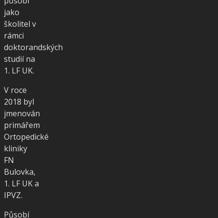
působí
jako
školitel v
rámci
doktorandských
studií na
1. LF UK.
V roce
2018 byl
jmenován
primářem
Ortopedické
kliniky
FN
Bulovka,
1. LF UK a
IPVZ.
Působí