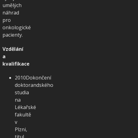
umělých
náhrad
pro
onkologické
pacienty.
Vzdělání
a
kvalifikace
2010
Dokončení
doktorandského
studia
na
Lékařské
fakultě
v
Plzni,
titul