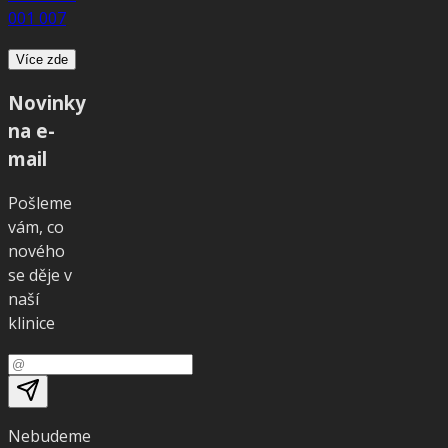
001 007
Více zde
Novinky
na e-
mail
Pošleme
vám, co
nového
se děje v
naší
klinice
Nebudeme