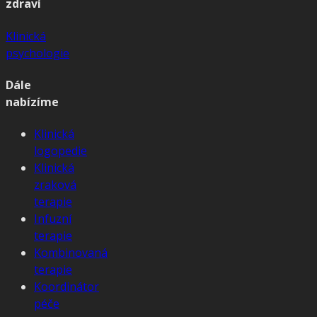
zdraví
Klinická
psychologie
Dále
nabízíme
Klinická
logopedie
Klinická
zraková
terapie
Infuzní
terapie
Kombinovaná
terapie
Koordinátor
péče