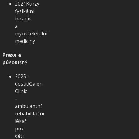
2021
Kurzy
fyzikální
terapie
a
myoskeletální
medicíny
Praxe a
působiště
2025–
dosud
Galen
Clinic
–
ambulantní
rehabilitační
lékař
pro
děti