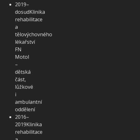
2019–
dosud
Klinika
rehabilitace
a
tělovýchovného
lékařství
FN
Motol
–
dětská
část,
lůžkové
i
ambulantní
oddělení
2016–
2019
Klinika
rehabilitace
a