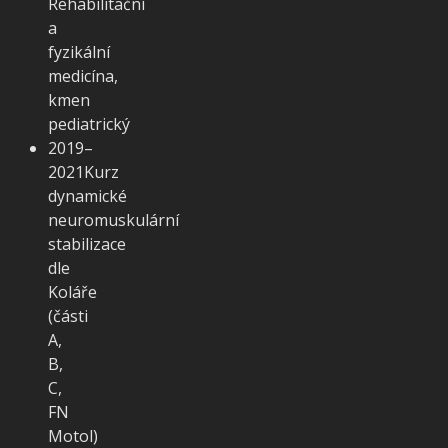
Rehabilitační
a
fyzikální
medicína,
kmen
pediatrický
2019–
2021
Kurz
dynamické
neuromuskulární
stabilizace
dle
Koláře
(části
A,
B,
C,
FN
Motol)