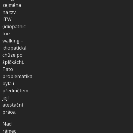
zejména
na tzv.
ITW
(idiopathic
toe
walking –
idiopatická
chůze po
špičkách).
Tato
problematika
byla i
předmětem
její
atestační
práce.
Nad
rámec