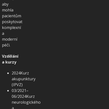
aby
mohla
pacientům
poskytovat
komplexní
a
moderní
péči.
Vzdělání
a kurzy
2024
Kurz
akupunktury
(IPVZ)
03/2021–
06/2024
Kurz
neurologického
a