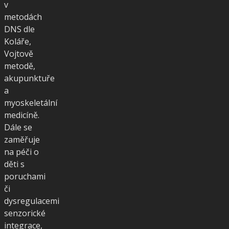
v
metodách
DNS dle
Koláře,
Vojtově
metodě,
akupunktuře
a
myoskeletální
medicíně.
Dále se
zaměřuje
na péči o
děti s
poruchami
či
dysregulacemi
senzorické
integrace,