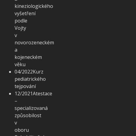
kineziologického
vyšetření
podle
Vojty
v
novorozeneckém
a
kojeneckém
věku
04/2022
Kurz
pediatrického
tejpování
12/2021
Atestace
–
specializovaná
způsobilost
v
oboru