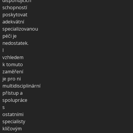
disponujících
schopností
poskytovat
adekvátní
specializovanou
péči je
nedostatek.
I
vzhledem
k tomuto
zaměření
je pro ni
multidisciplinární
přístup a
spolupráce
s
ostatními
specialisty
klíčovým