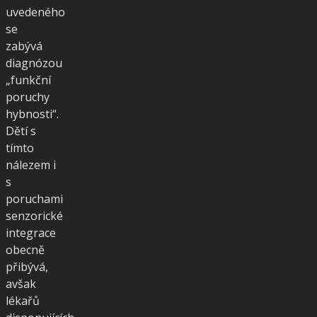
uvedeného
se
zabývá
diagnózou
„funkční
poruchy
hybnosti“.
Dětí s
tímto
nálezem i
s
poruchami
senzorické
integrace
obecně
přibývá,
avšak
lékařů