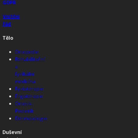
GDPR
Vnitřní
řád
Tělo
Ortopedie
Rehabilitační
a
fyzikální
medicína
Fyzioterapie
Ergoterapie
Ortotik-
Protetik
Dermatologie
Duševní