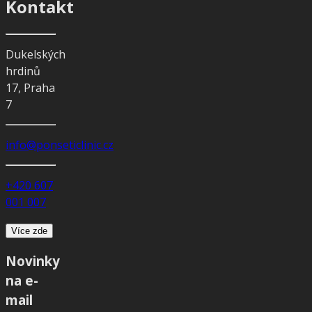
Kontakt
Dukelských
hrdinů
17, Praha
7
info@ponseticlinic.cz
+420 607
001 007
Více zde
Novinky
na e-
mail