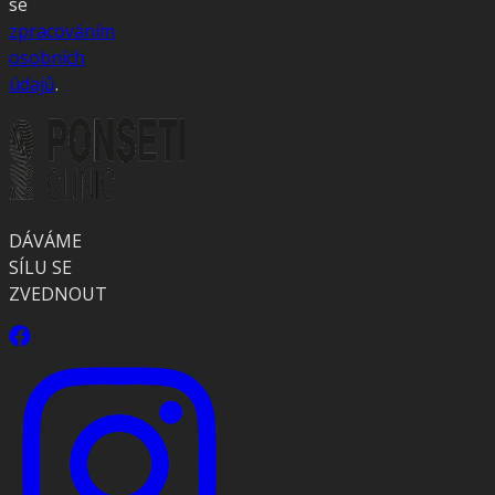
se
zpracováním
osobních
údajů
.
DÁVÁME
SÍLU SE
ZVEDNOUT