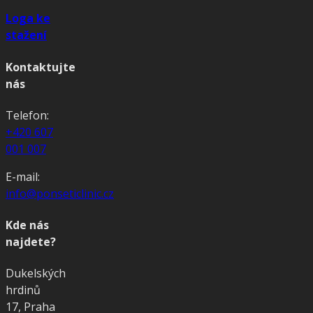
Loga ke
stažení
Kontaktujte
nás
Telefon:
+420 607
001 007
E-mail:
info@ponseticlinic.cz
Kde nás
najdete?
Dukelských
hrdinů
17, Praha