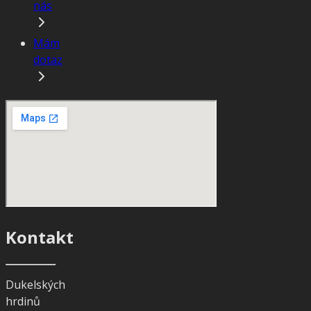
nás
Mám
dotaz
Kontakt
Dukelských
hrdinů