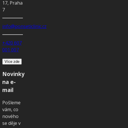
17, Praha
7
info@ponseticlinic.cz
+420 607
001 007
Více zde
Novinky
na e-
mail
Pošleme
vám, co
nového
se děje v