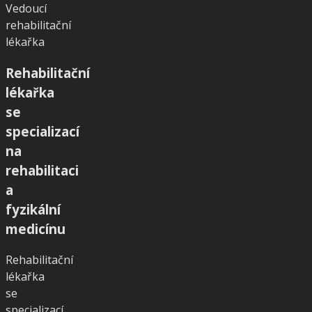
Vedoucí
rehabilitační
lékařka
Rehabilitační
lékařka
se
specializací
na
rehabilitaci
a
fyzikální
medicínu
Rehabilitační
lékařka
se
specializací