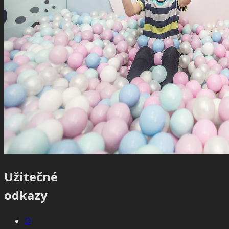
Užitečné
odkazy
O