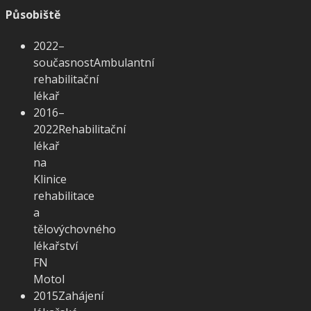
Působiště
2022–
současnost
Ambulantní
rehabilitační
lékař
2016–
2022
Rehabilitační
lékař
na
Klinice
rehabilitace
a
tělovýchovného
lékařství
FN
Motol
2015
Zahájení