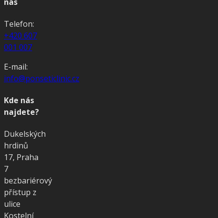
nás
Telefon:
+420 607
001 007
E-mail:
info@ponseticlinic.cz
Kde nás
najdete?
Dukelských
hrdinů
17, Praha
7
bezbariérový
přístup z
ulice
Kostelní