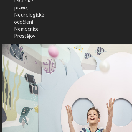
lékařské
praxe,
Neurologické
oddělení
Nemocnice
Prostějov