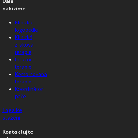
Dále
nabízíme
Klinická
logopedie
Klinická
zraková
terapie
Infuzní
terapie
Kombinovaná
terapie
Koordinátor
péče
Loga ke
stažení
Kontaktujte