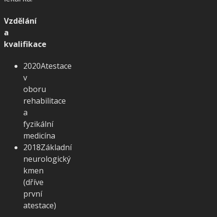
Vzdělání
a
kvalifikace
2020
Atestace
v
oboru
rehabilitace
a
fyzikální
medicína
2018
Základní
neurologický
kmen
(dříve
první
atestace)