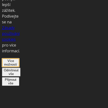
lepší
zážitek.
Podívejte
se na
Zásady
používání
cookies
pro více
informací.
Více
možností
Odmítnout
vše
Přijmout
vše